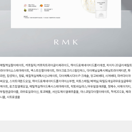
에틸헥실팔미테이트, 카프릴릭/카프릭트라이글리세라이드, 하이드로제네이티드폴리데센, 피이지-20글리세릴트
라이아이소스테아레이트, 덱스트린팔미테이트, 마이크로크리스탈린왁스, 다이페닐실록시페닐트라이메티콘, 파
라핀, 합성왁스, 향료, 에칠헥실메톡시신나메이트, 다이메톡시다이-P-크레솔, 망고씨버터, 시어버터, 마카다미아
씨오일, 스위트아몬드오일, 하이드로제네이티드폴리아이소부텐, 피토스테릴/베헤닐/옥틸도데실라우로일글루타
메이트, 로즈힙열매오일, 에틸헥실하이드록시스테아레이트, 락토바실러스/우유발효여과물, 정제수, 비에이치티,
부틸렌글라이콜, 라우로일라이신, 토코페롤, 서인도체리열매추출물, 아스코빌다이팔미테이트, 적색202호, 제라
니올, 시트로넬올