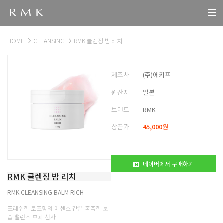
HOME
CLEANSING
RMK 클렌징 밤 리치
제조사
(주)에키프
원산지
일본
브랜드
RMK
상품가
45,000
원
네이버에서 구매하기
RMK 클렌징 밤 리치
RMK CLEANSING BALM RICH
프레쉬한 로즈향의 에센스 같은 촉촉한 보
습 밸런스 효과 선사