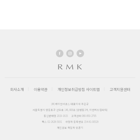
회사소개
이용약관
개인정보취급방침
사이트맵
고객지원센터
(주)케이엔비코스 대표이사 주은규
서울특별시 영등포구 선유로 146, 806호 (양평동3가, 이앤씨드림타워)
통신판매업 2019-1615
고객센터 080-850-2795
팩스 02-2628-5931
사업자 등록번호 154-81-00529
개인정보 책임자 민경기