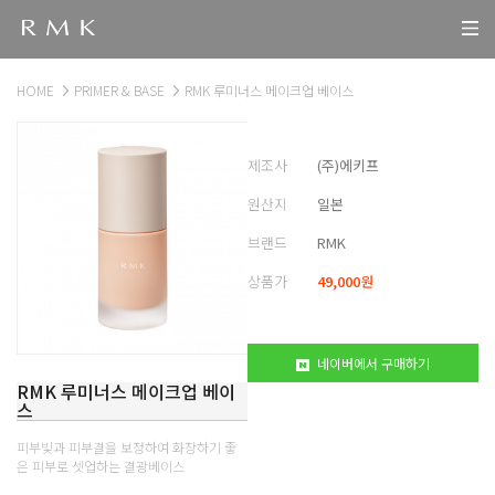
HOME
PRIMER & BASE
RMK 루미너스 메이크업 베이스
제조사
(주)에키프
원산지
일본
브랜드
RMK
상품가
49,000
원
네이버에서 구매하기
RMK 루미너스 메이크업 베이
스
피부빛과 피부결을 보정하여 화장하기 좋
은 피부로 셋업하는 결광베이스