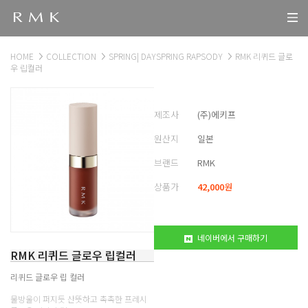
HOME
COLLECTION
SPRING| DAYSPRING RAPSODY
RMK 리퀴드 글로
우 립컬러
제조사
(주)에키프
원산지
일본
브랜드
RMK
상품가
42,000
원
네이버에서 구매하기
RMK 리퀴드 글로우 립컬러
리퀴드 글로우 립 컬러
물방울이 퍼지듯 산뜻하고 촉촉한 프레시