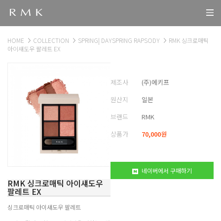
HOME
COLLECTION
SPRING| DAYSPRING RAPSODY
RMK 싱크로매틱
아이섀도우 팔레트 EX
제조사
(주)에키프
원산지
일본
브랜드
RMK
상품가
70,000
원
네이버에서 구매하기
RMK 싱크로매틱 아이섀도우
팔레트 EX
싱크로매틱 아이섀도우 팔레트